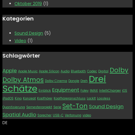
Oktober 2019
(1)
Kategorien
Sound Design
(5)
Video
(1)
Schlagwörter
Dolby
Apple
Apple Music
Apple Silicon
Audio
Bluetooth
Codec
Digital
Drei
Dolby Atmos
Dolby Cinema
Dongle
Dreh
Schätze
Equipment
Einblick
Foley
IMAX
IntelliCharger
iOS
iPadOS
Kino
Konzept
Kopfhörer
Kopfhöreranschluss
LockIt
Lossless
Set-Ton
Sound Design
Quantisierung
Semesterprojekt
Serie
Spatial Audio
Sprecher
USB-C
Vertonung
video
DE