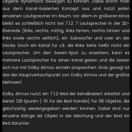
Objekte dynamisch bewegen zu können. Dabei bricht man
aus dem Kanal-basierten Konzept aus und nützt jeden
einzelnen Lautsprecher im Raum. Vor allem in größeren Kinos
bleibt es schließlich nicht bei 7.1.2: 7 Lautsprecher in der 2D-
Ebenede (links, rechts, mittig, links hinten, rechts hinten und
links sowie rechts seitlich), ein Subwoofer und zwei an der
Decke. Doch ein Kanal für z.B. die linke Seite heißt nicht ein
Lautsprecher. Um den Sweet-Spot zu erweitern, kann es
mehrere Lautsprecher für einen Kanal geben und die lassen
sich nur mit Dolby Atmos einzeln ansprechen. Grob gesagt ist
das der Hauptverkaufspunkt von Dolby Atmos und der größte
Mehrwert.
Dolby Atmos nutzt ein 7.1.2-Bed der kanalbasiert arbeitet und
bietet 128 Spuren (-10 für die Bed-Kanäle) für 118 Objekte, die
gleichzeitig wiedergegeben werden können. Dabei sind nur
einzelne Klänge als Objekt in der Mischung und der Rest im
Bed darunter.