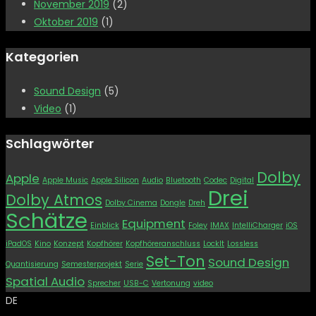
November 2019
(2)
Oktober 2019
(1)
Kategorien
Sound Design
(5)
Video
(1)
Schlagwörter
Dolby
Apple
Apple Music
Apple Silicon
Audio
Bluetooth
Codec
Digital
Drei
Dolby Atmos
Dolby Cinema
Dongle
Dreh
Schätze
Equipment
Einblick
Foley
IMAX
IntelliCharger
iOS
iPadOS
Kino
Konzept
Kopfhörer
Kopfhöreranschluss
LockIt
Lossless
Set-Ton
Sound Design
Quantisierung
Semesterprojekt
Serie
Spatial Audio
Sprecher
USB-C
Vertonung
video
DE