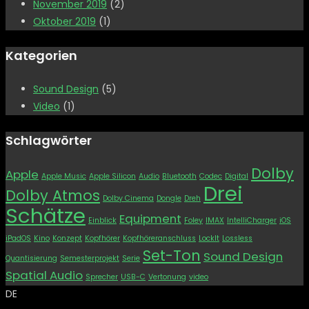
November 2019
(2)
Oktober 2019
(1)
Kategorien
Sound Design
(5)
Video
(1)
Schlagwörter
Dolby
Apple
Apple Music
Apple Silicon
Audio
Bluetooth
Codec
Digital
Drei
Dolby Atmos
Dolby Cinema
Dongle
Dreh
Schätze
Equipment
Einblick
Foley
IMAX
IntelliCharger
iOS
iPadOS
Kino
Konzept
Kopfhörer
Kopfhöreranschluss
LockIt
Lossless
Set-Ton
Sound Design
Quantisierung
Semesterprojekt
Serie
Spatial Audio
Sprecher
USB-C
Vertonung
video
DE