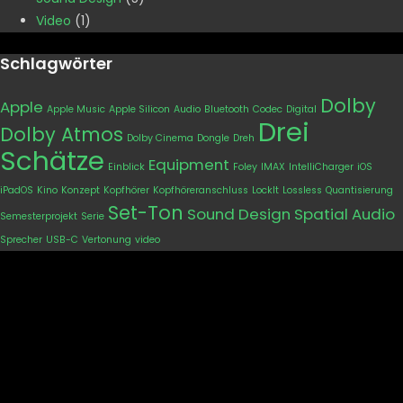
Video
(1)
Schlagwörter
Dolby
Apple
Apple Music
Apple Silicon
Audio
Bluetooth
Codec
Digital
Drei
Dolby Atmos
Dolby Cinema
Dongle
Dreh
Schätze
Equipment
Einblick
Foley
IMAX
IntelliCharger
iOS
iPadOS
Kino
Konzept
Kopfhörer
Kopfhöreranschluss
LockIt
Lossless
Quantisierung
Set-Ton
Sound Design
Spatial Audio
Semesterprojekt
Serie
Sprecher
USB-C
Vertonung
video