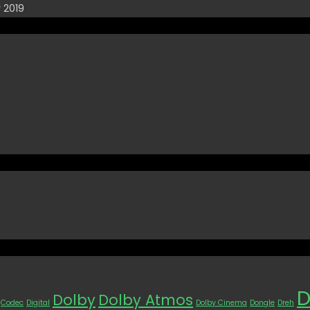
 2019
D
Dolby
Dolby Atmos
Codec
Digital
Dolby Cinema
Dongle
Dreh