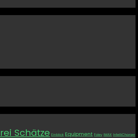
rei Schätze
Equipment
Einblick
Foley
IMAX
IntelliCharger