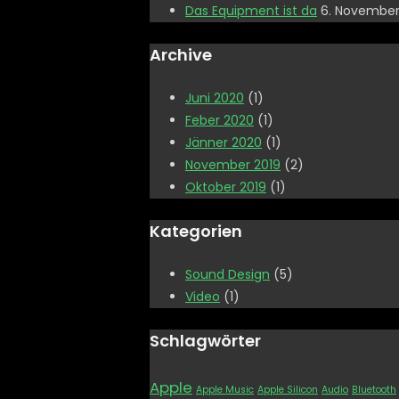
Das Equipment ist da
6. November
Archive
Juni 2020
(1)
Feber 2020
(1)
Jänner 2020
(1)
November 2019
(2)
Oktober 2019
(1)
Kategorien
Sound Design
(5)
Video
(1)
Schlagwörter
Apple
Apple Music
Apple Silicon
Audio
Bluetooth