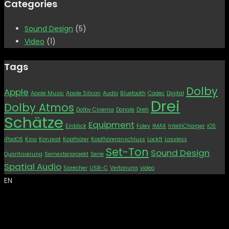
Categories
Sound Design
(5)
Video
(1)
Tags
Dolby
Apple
Apple Music
Apple Silicon
Audio
Bluetooth
Codec
Digital
Drei
Dolby Atmos
Dolby Cinema
Dongle
Dreh
Schätze
Equipment
Einblick
Foley
IMAX
IntelliCharger
iOS
iPadOS
Kino
Konzept
Kopfhörer
Kopfhöreranschluss
LockIt
Lossless
Set-Ton
Sound Design
Quantisierung
Semesterprojekt
Serie
Spatial Audio
Sprecher
USB-C
Vertonung
video
EN